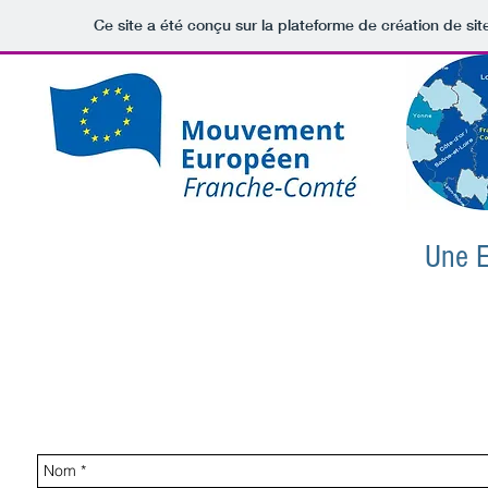
Ce site a été conçu sur la plateforme de création de sit
Une E
Vous souhaitez obtenir des informations sur notre organisation
contactez l'équipe du mouvement Européen Franche -Comté !