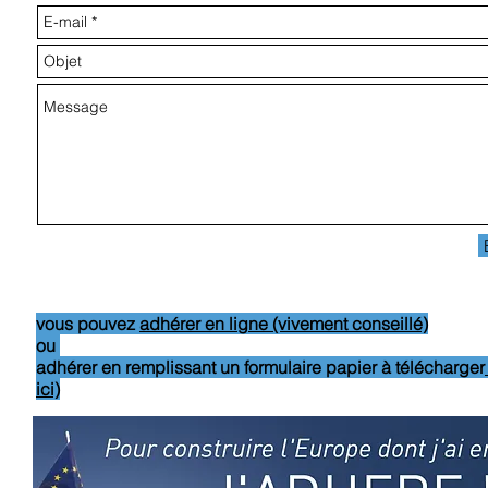
vous pouvez
adhérer en ligne (vivement conseillé)
ou
adhérer en remplissant un formulaire papier à télécharger
ici)